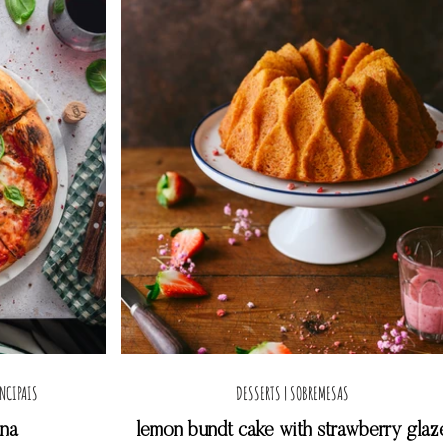
INCIPAIS
DESSERTS | SOBREMESAS
ana
lemon bundt cake with strawberry glaz