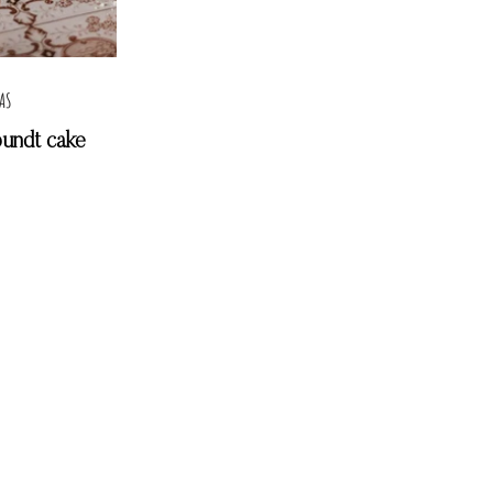
SAS
bundt cake