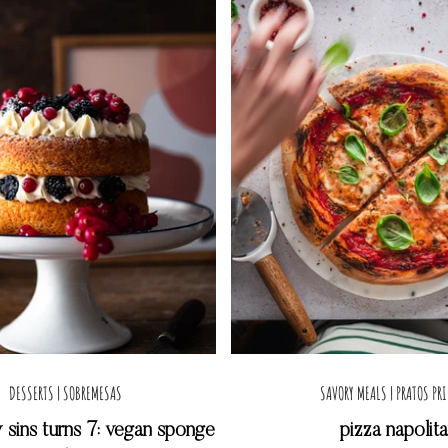
DESSERTS | SOBREMESAS
SAVORY MEALS | PRATOS PR
y sins turns 7: vegan sponge
pizza napolit