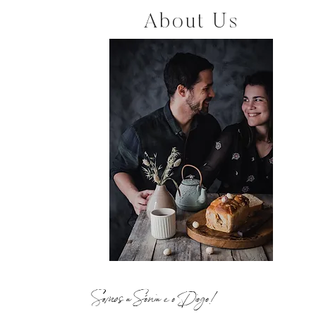
About Us
Somos a Sónia e o Diogo!