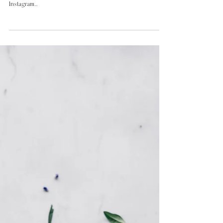
29 de out. de 2019
apple cinnamon cake
Estamos de volta aqui ao blog! Não é que tenhamos deixado de
cozinhar ou fotografar as nossas iguarias, quem nos segue no
Instagram...