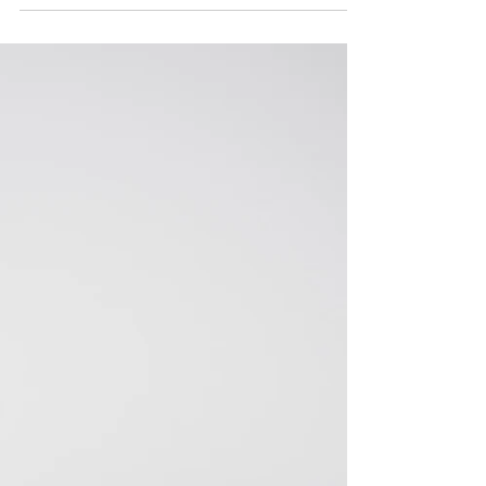
Please scroll down to English Recipe Hoje é um dia de Super-
Heróis! Para muitos de nós o nosso Pai foi sempre um dos
nossos heróis...