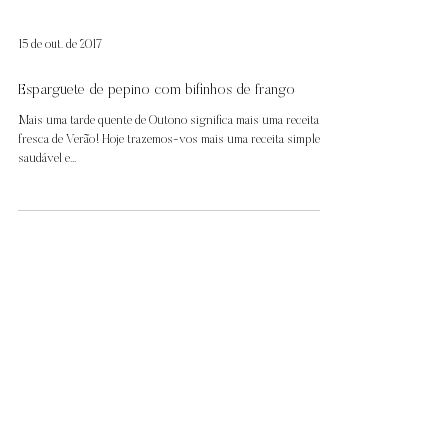
15 de out. de 2017
Esparguete de pepino com bifinhos de frango
Mais uma tarde quente de Outono significa mais uma receita
fresca de Verão! Hoje trazemos-vos mais uma receita simples,
saudável e...