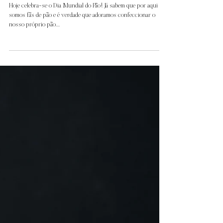
16 de out. de 2021
Pecan Artisan Bread
Hoje celebra-se o Dia Mundial do Pão! Já sabem que por aqui
somos fãs de pão e é verdade que adoramos confeccionar o
nosso próprio pão....