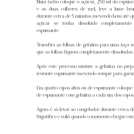
Num tacho coloque o açúcar, 250 ml do espuma
e as duas colheres de mel, leve a lume bra
durante cerca de 5 minutos mexendo bem até qu
açúcar se tenha dissolvido completamente
espumante.
Transfira as folhas de gelatina para uma taça s
que as folhas fiquem completamente dissolvidas.
Após este processo misture a gelatina no pre
restante espumante mexendo sempre para garant
Em quatro copos altos ou de espumante coloque o
de espumante com gelatina a cada um dos copos
Agora é só levar ao congelador durante cerca d
frigorífico e voilá quando o momento chegar esta