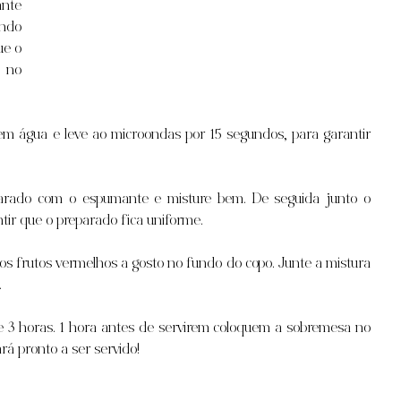
nte 
ndo 
e o 
 no 
em água e leve ao microondas por 15 segundos, para garantir 
 
parado com o espumante e misture bem. De seguida junto o 
ir que o preparado fica uniforme.
s frutos vermelhos a gosto no fundo do copo. Junte a mistura 
.
e 3 horas. 1 hora antes de servirem coloquem a sobremesa no 
rá pronto a ser servido!